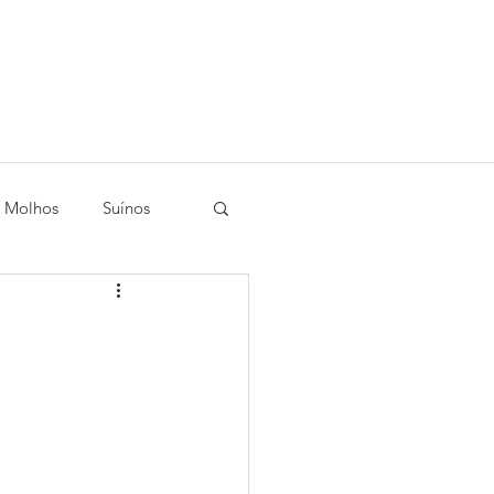
Molhos
Suínos
s e Hortaliças