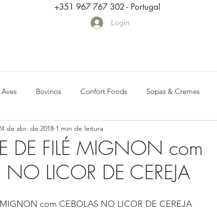
+351 967 767 302 - Portugal
Login
Aves
Bovinos
Confort Foods
Sopas & Cremes
24 de abr. de 2018
1 min de leitura
Mar
Aperitivos
Caça
Dicas
Massas
Legume
E DE FILÉ MIGNON com
 NO LICOR DE CEREJA
É MIGNON com CEBOLAS NO LICOR DE CEREJA