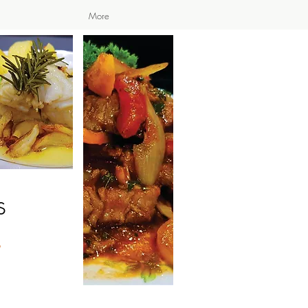
More
s