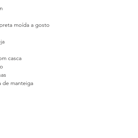
on
preta moída a gosto
ja
com casca
to
sas
a de manteiga