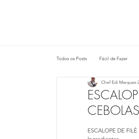
Todos os Posts
Fácil de Fazer
Chef Edi Marques
Saladas
Peixes e Frutos do 
ESCALOP
CEBOLAS
ESCALOPE DE FIL