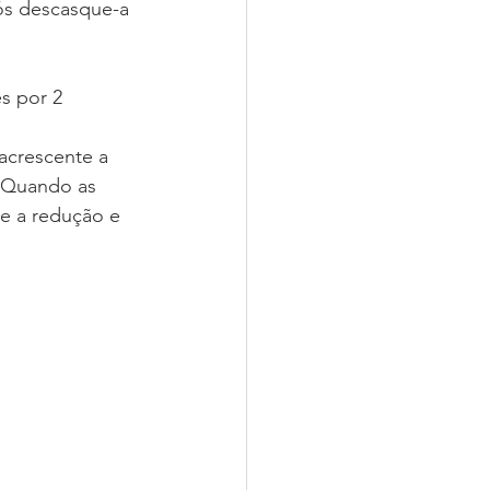
ós descasque-a 
s por 2 
acrescente a 
. Quando as 
de a redução e 