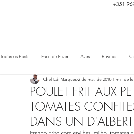
+351 967
Todos os Posts
Fácil de Fazer
Aves
Bovinos
Co
Chef Edi Marques
2 de mai. de 2018
1 min de le
Saladas
Peixes e Frutos do Mar
Aperitivos
Ca
POULET FRIT AUX PE
TOMATES CONFITES
DANS UN D'ALBERT
Frango Frito com ervilhas, milho, tomates c