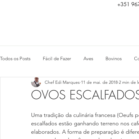
+351 967
Todos os Posts
Fácil de Fazer
Aves
Bovinos
Co
Chef Edi Marques
11 de mai. de 2018
2 min de l
Saladas
Peixes e Frutos do Mar
Aperitivos
Ca
OVOS ESCALFADO
Uma tradição da culinária francesa (Oeufs 
escalfados estão ganhando terreno nos ca
elaborados. A forma de preparação é difere