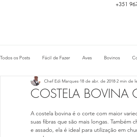
+351 967
Todos os Posts
Fácil de Fazer
Aves
Bovinos
Co
Chef Edi Marques
18 de abr. de 2018
2 min de l
Saladas
Peixes e Frutos do Mar
Aperitivos
Ca
COSTELA BOVINA 
A costela bovina é o corte com maior varie
suas fibras que são mais longas. Também ch
e assado, ela é ideal para utilização em ch