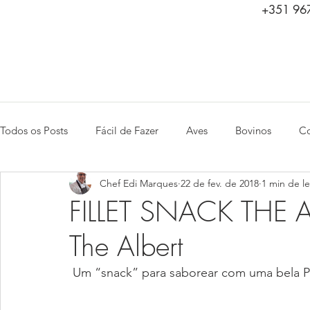
+351 967
Todos os Posts
Fácil de Fazer
Aves
Bovinos
Co
Chef Edi Marques
22 de fev. de 2018
1 min de le
Saladas
Peixes e Frutos do Mar
Aperitivos
Ca
FILLET SNACK THE ALB
The Albert
 Um “snack” para saborear com uma bela Pi