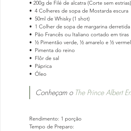
• 200g de Filé de alcatra (Corte sem estrias
•  4 Colheres de sopa de Mostarda escura
•  50ml de Whisky (1 shot)
•  1 Colher de sopa de margarina derretida
•  Pão Francês ou Italiano cortado em tiras
•  ½ Pimentão verde, ½ amarelo e ½ verme
•  Pimenta do reino
•  Flôr de sal
•  Páprica
•  Óleo
Conheçam o 
The Prince Albert E
Rendimento: 1 porção
Tempo de Preparo: